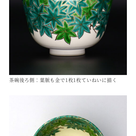
茶碗後ろ側：葉脈も金で1枚1枚ていねいに描く