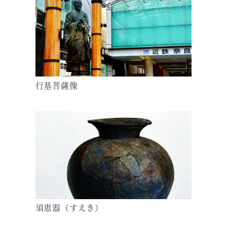
行基菩薩像
須恵器（すえき）