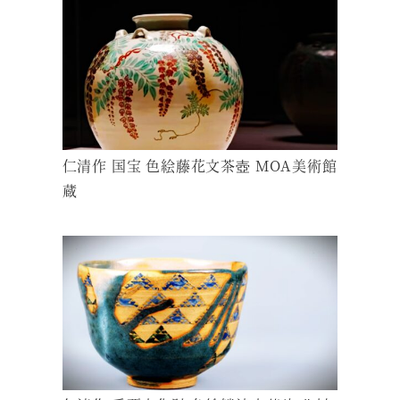
仁清作 国宝 色絵藤花文茶壺 MOA美術館
蔵