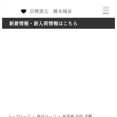
メ
イ
MENU
ン
新着情報・新入荷情報はこちら
コ
ン
テ
ン
ツ
へ
移
動
トップページ
商品ページ
抹茶碗 色絵 青楓