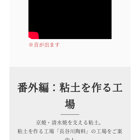
※音が出ます
番外編：粘土を作る工
場
京焼・清水焼を支える粘土。
粘土を作る工場「長谷川陶料」の工場をご案
内！