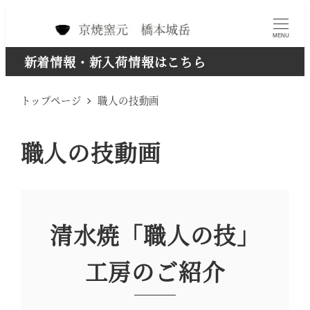
メ
イ
MENU
ン
新着情報・新入荷情報はこちら
コ
トップページ
職人の技動画
ン
テ
職人の技動画
ン
ツ
へ
移
清水焼「職人の技」
動
工房のご紹介