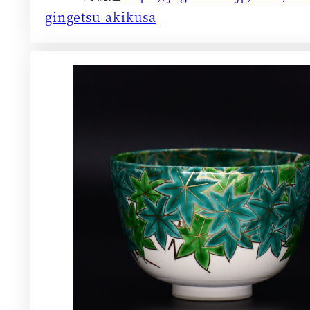
gingetsu-akikusa
さ
ら
に
詳
し
く