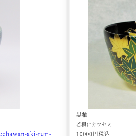
黒釉
若楓にカワセミ
acchawan-aki-ruri-
10000円税込