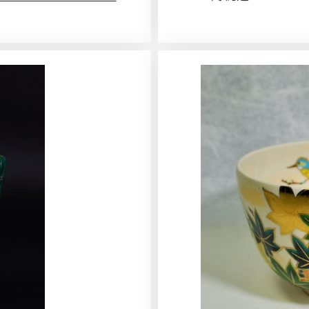
さ
ら
に
詳
し
く