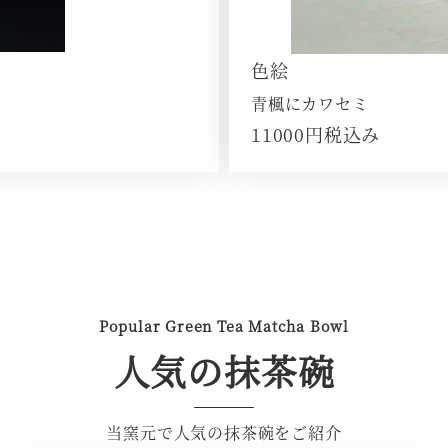
色絵
青楓にカワセミ
11000円税込み
さ
ら
に
詳
し
Popular Green Tea Matcha Bowl
く
人気の抹茶碗
当窯元で人気の抹茶碗をご紹介