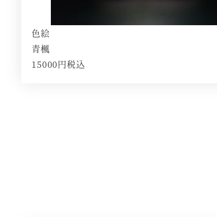
色絵
青楓
15000円税込
さ
ら
に
詳
し
く