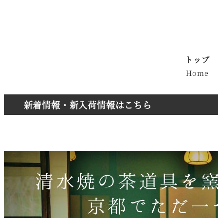
メ
イ
ン
コ
トップ
ン
Home
テ
ン
新着情報・新入荷情報はこちら
ツ
へ
移
動