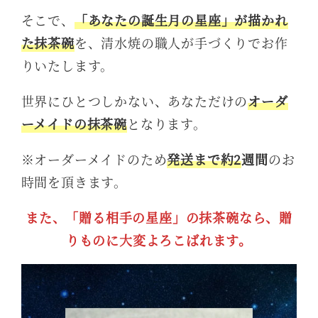
そこで、
「あなたの誕生月の星座」
が描かれ
た抹茶碗
を、清水焼の職人が手づくりでお作
りいたします。
世界にひとつしかない、あなただけの
オーダ
ーメイドの抹茶碗
となります。
※オーダーメイドのため
発送まで約2
週間
のお
時間を頂きます。
また、「贈る相手の星座」の抹茶碗なら、贈
りものに大変よろこばれます。