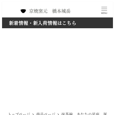
メ
イ
MENU
ン
新着情報・新入荷情報はこちら
コ
ン
テ
ン
ツ
へ
移
動
トップページ
商品ページ
抹茶碗 あなたの星座 誕