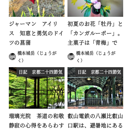
ジャーマン アイリ
初夏のお花「牡丹」と
ス 知恵と勇気のドイ
「カンガルーポー」。
ツの菖蒲
主菓子は「青梅」で
橋本城岳（じょうが
橋本城岳（じょうが
く）
く）
投稿日
投稿日
日記 京都二十四節気
日記 京都二十四節気
瑠璃光院 茶道の和敬
叡山電鉄の八瀬比叡山
静寂の心得をあらわす
口駅は、避暑地にある