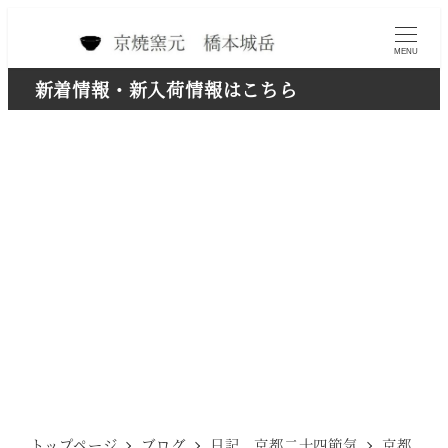
メ
イ
MENU
ン
新着情報・新入荷情報はこちら
コ
ン
テ
ン
ツ
へ
移
動
トップページ
ブログ
日記 京都二十四節気
京都