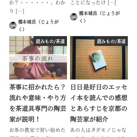
か？・・・・・・」わか
ことになったけ […]
り […]
橋本城岳（じょうが
く）
橋本城岳（じょうが
投稿日
く）
投稿日
読みもの/茶道
読みもの/茶道
茶事に招かれたら？
日日是好日のエッセ
流れや意味・やり方
イ本を読んでの感想
を茶道具専門の陶芸
とあらすじを京都の
家が説明！
陶芸家が紹介
お茶の教室で習い始めた
あの人はタダモノじゃな