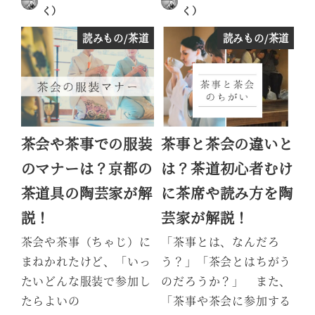
く）
く）
投稿日
投稿日
読みもの/茶道
読みもの/茶道
茶会や茶事での服装
茶事と茶会の違いと
のマナーは？京都の
は？茶道初心者むけ
茶道具の陶芸家が解
に茶席や読み方を陶
説！
芸家が解説！
茶会や茶事（ちゃじ）に
「茶事とは、なんだろ
まねかれたけど、「いっ
う？」「茶会とはちがう
たいどんな服装で参加し
のだろうか？」 また、
たらよいの
「茶事や茶会に参加する