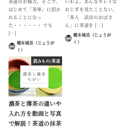
茶道のお稽古。そこで、
いわよ。あんなキレイな
はじめて「茶事」に招か
おじぎを見たことない。
れることになっ
「茶人 武田のおばさ
た・・・・・・ でも
ん」に茶道を […]
[…]
橋本城岳（じょうが
く）
橋本城岳（じょうが
投稿日
く）
投稿日
読みもの/茶道
濃茶と薄茶の違いや
入れ方を動画と写真
で解説！茶道の抹茶