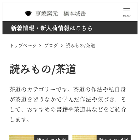
メ
イ
MENU
ン
新着情報・新入荷情報はこちら
コ
トップページ
ブログ
読みもの/茶道
ン
テ
読みもの/茶道
ン
ツ
へ
茶道のカテゴリーです。茶道の作法や私自身
移
が茶道を習うなかで学んだ作法や気づき、そ
動
して、おすすめの書籍や茶道具などをご紹介
します。